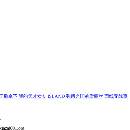
王后伞下
我的天才女友
ISLAND
弥留之国的爱丽丝
西线无战事
.
iazai001.org