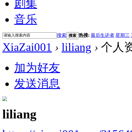
剧集
音乐
搜索
热搜:
最后生还者
星期三
搜索
XiaZai001
›
liliang
›
个人
加为好友
发送消息
liliang