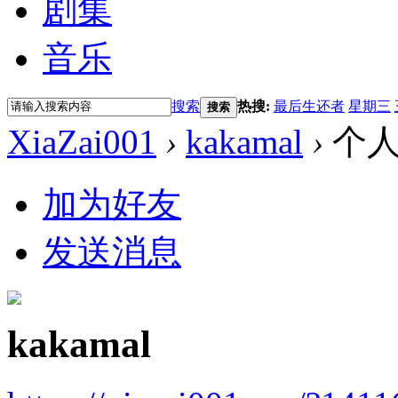
剧集
音乐
搜索
热搜:
最后生还者
星期三
搜索
XiaZai001
›
kakamal
›
个人
加为好友
发送消息
kakamal