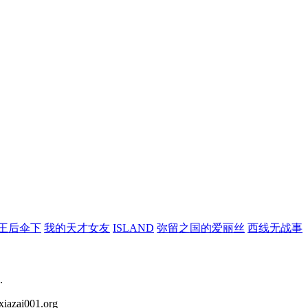
王后伞下
我的天才女友
ISLAND
弥留之国的爱丽丝
西线无战事
.
iazai001.org