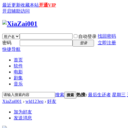
最近更新
收藏本站
开通VIP
开启辅助访问
找回密码
自动登录
密码
立即注册
登录
快捷导航
首页
软件
电影
剧集
音乐
搜索
热搜:
最后生还者
星期三
搜索
XiaZai001
›
wld123eq
›
好友
加为好友
发送消息