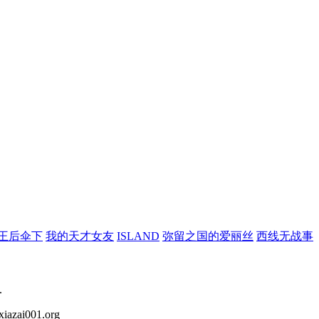
王后伞下
我的天才女友
ISLAND
弥留之国的爱丽丝
西线无战事
.
iazai001.org