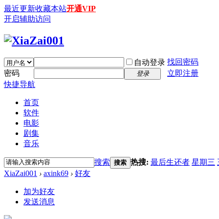
最近更新
收藏本站
开通VIP
开启辅助访问
找回密码
自动登录
密码
立即注册
登录
快捷导航
首页
软件
电影
剧集
音乐
搜索
热搜:
最后生还者
星期三
搜索
XiaZai001
›
axink69
›
好友
加为好友
发送消息