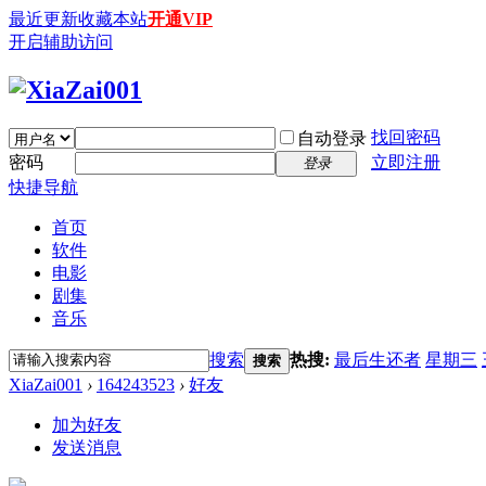
最近更新
收藏本站
开通VIP
开启辅助访问
找回密码
自动登录
密码
立即注册
登录
快捷导航
首页
软件
电影
剧集
音乐
搜索
热搜:
最后生还者
星期三
搜索
XiaZai001
›
164243523
›
好友
加为好友
发送消息