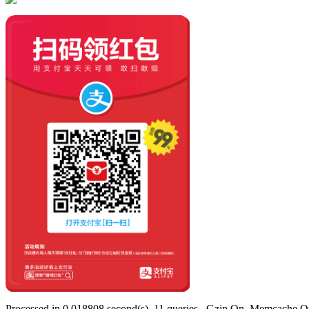
Processed in 0.018808 second(s), 11 queries , Gzip On, Memcache O