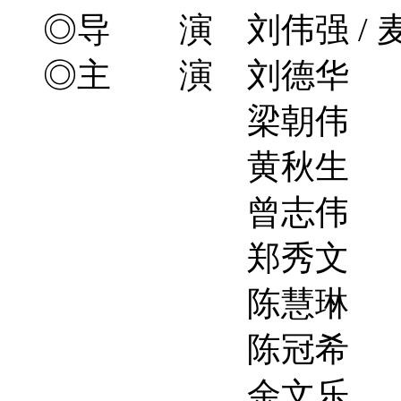
◎导 演 刘伟强 / 
◎主 演 刘德华
梁朝伟
黄秋生
曾志伟
郑秀文
陈慧琳
陈冠希
余文乐