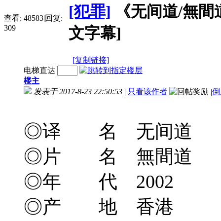
[犯罪]
《无间道/無間道》(
查看:
48583
|
回复:
309
文字幕]
[复制链接]
电梯直达
楼主
发表于 2017-8-23 22:50:53
|
只看该作者
|
倒
◎译 名 无间道
◎片 名 無間道
◎年 代 2002
◎产 地 香港