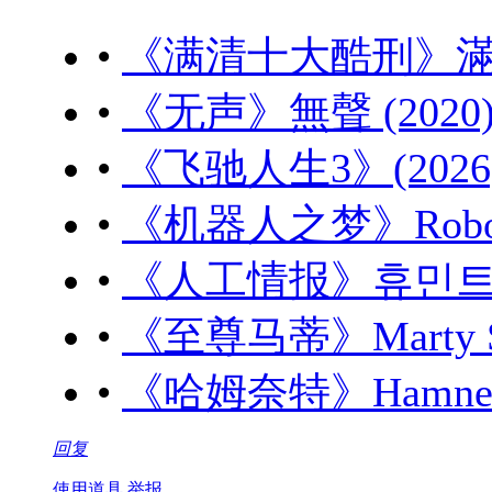
•
《满清十大酷刑》滿清十大
•
《无声》無聲 (2020) 
•
《飞驰人生3》(2026) 
•
《机器人之梦》Robot Dr
•
《人工情报》휴민트 (20
•
《至尊马蒂》Marty Sup
•
《哈姆奈特》Hamnet (
回复
使用道具
举报