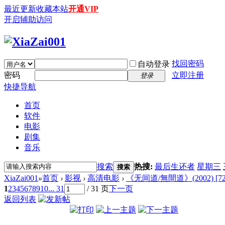
最近更新
收藏本站
开通VIP
开启辅助访问
找回密码
自动登录
密码
立即注册
登录
快捷导航
首页
软件
电影
剧集
音乐
搜索
热搜:
最后生还者
星期三
搜索
XiaZai001
»
首页
›
影视
›
高清电影
›
《无间道/無間道》(2002) [720
1
2
3
4
5
6
7
8
9
10
... 31
/ 31 页
下一页
返回列表