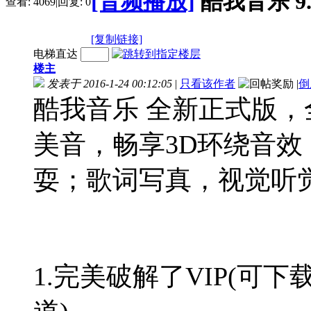
[音频播放]
酷我音乐 9.
查看:
4069
|
回复:
0
[复制链接]
电梯直达
楼主
发表于 2016-1-24 00:12:05
|
只看该作者
|
倒
酷我音乐 全新正式版
美音，畅享3D环绕音效
耍；歌词写真，视觉听
1.完美破解了VIP(可