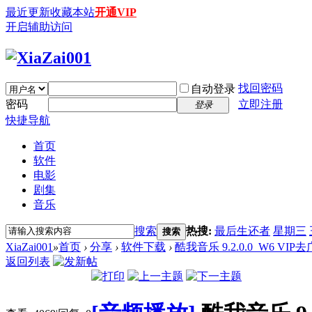
最近更新
收藏本站
开通VIP
开启辅助访问
找回密码
自动登录
密码
立即注册
登录
快捷导航
首页
软件
电影
剧集
音乐
搜索
热搜:
最后生还者
星期三
搜索
XiaZai001
»
首页
›
分享
›
软件下载
›
酷我音乐 9.2.0.0_W6 VI
返回列表