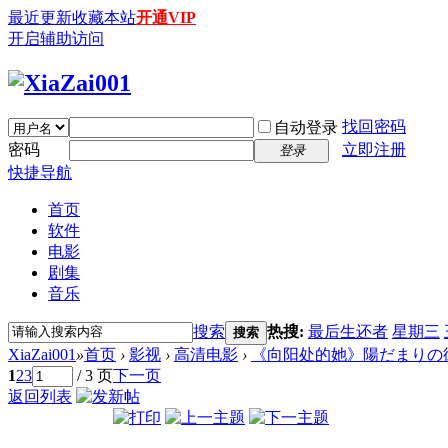
最近更新
收藏本站
开通VIP
开启辅助访问
找回密码
自动登录
密码
立即注册
登录
快捷导航
首页
软件
电影
剧集
音乐
搜索
热搜:
最后生还者
星期三
搜索
XiaZai001
»
首页
›
影视
›
高清电影
›
《向阳处的她》陽だまりの彼女 (2013
1
2
3
/ 3 页
下一页
返回列表