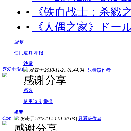
•
《铁血战士：杀戮之地》Pred
•
《人偶之家》ドールハウス
回复
使用道具
举报
沙发
喜爱电影1
发表于 2018-11-21 01:44:04
|
只看该作者
感谢分享
回复
使用道具
举报
板凳
elton
发表于 2018-11-21 01:50:03
|
只看该作者
感谢分享