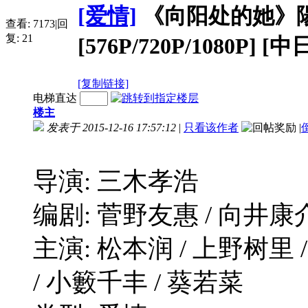
[爱情]
《向阳处的她》陽だ
查看:
7173
|
回
复:
21
[576P/720P/1080P] [
[复制链接]
电梯直达
楼主
发表于 2015-12-16 17:57:12
|
只看该作者
|
导演: 三木孝浩
编剧: 菅野友惠 / 向井康
主演: 松本润 / 上野树里 
/ 小籔千丰 / 葵若菜