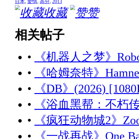
日本
,
爱情
,
高分
,
2013
收藏
赞
相关帖子
•
《机器人之梦》Robot Dr
•
《哈姆奈特》Hamnet (
•
《DB》(2026) [108
•
《浴血黑帮：不朽传奇》Peak
•
《疯狂动物城2》Zootopi
•
《一战再战》One Battle