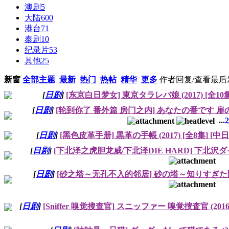
澳剧
5
大陆
600
港台
71
泰剧
10
纪录片
53
其他
25
新窗
全部主题
最新
热门
热帖
精华
更多
作者
回复/查看
最后
[
日剧
]
[东京白日梦女] 東京タラレバ娘 (2017) [全10
[
日剧
]
[轮到你了 番外篇 房门之内] あなたの番です 扉の向こう
...
2
[
日剧
]
[黑色皮革手册] 黒革の手帳 (2017) [全8集] [中
[
日剧
]
[下北泽之虎胆龙威/下北泽DIE HARD] 下北沢ダイハー
[
日剧
]
[砂之塔～无孔不入的邻居] 砂の塔～知りすぎた隣人 (
[
日剧
]
[Sniffer 嗅觉搜查官] スニッファー 嗅覚捜査官 (2016