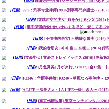
[
日剧
]
[咕咕是一只猫] グーグーだって猫である (201
[
日剧
]
[99.9：刑事专业律师] 99.9‐刑事専門弁護士‐ (2016) 
[
日剧
]
[穿越时空的少女] 時をかける少女 (2016) [
[
日剧
]
[毫不保留的爱] せいせいするほど、愛してる (2016) [全
[
日剧
]
[不愉快的果实] 不機嫌な果実 (2016) 
[
日剧
]
[我的老朋友] 마이 올드 프렌드 (2016) [韩
[
日剧
]
[文豪野犬] 文豪ストレイドッグス (2016) [更新第25集
[
日剧
]
[月色真美] 月がきれい (2017) [全12集] [中
[
日剧
]
[IQ246：华丽事件簿] IQ246～華麗なる事件簿～ (201
[
日剧
]
[A LIFE～深爱之人～] A LIFE〜愛しき人〜 (2017)
[
日剧
]
[东京伤情故事] 東京センチメンタル (2016)