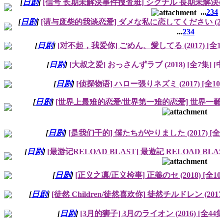
[
日剧
]
[信号 长期未解決事件捜査班] シグナル 長期未解決事件捜査
...
2
3
4
[
日剧
]
[请与废柴的我谈恋爱] ダメな私に恋してください (2016
...
2
3
4
[
日剧
]
[对不起，我爱你] ごめん、愛してる (2017) [全1
[
日剧
]
[大叔之爱] おっさんずラブ (2018) [全7集] 
[
日剧
]
[侦探物语] ハロー張りネズミ (2017) [全1
[
日剧
]
[世界上最难的恋爱/世界第一难的恋爱] 世界一難しい恋 
[
日剧
]
[是我们干的] 僕たちがやりました (2017) [全
[
日剧
]
[最游记RELOAD BLAST] 最遊記 RELOAD BLAST
[
日剧
]
[正义之凛/正义检事] 正義のセ (2018) [全1
[
日剧
]
[徒然 Children/徒然喜欢你] 徒然チルドレン (2017
[
日剧
]
[3月的狮子] 3月のライオン (2016) [全44