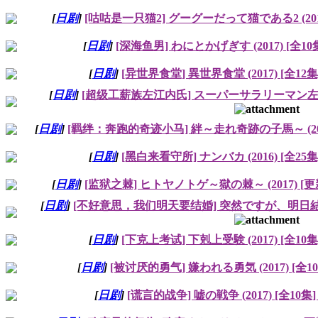
[
日剧
]
[咕咕是一只猫2] グーグーだって猫である2 (2016)
[
日剧
]
[深海鱼男] わにとかげぎす (2017) [全10
[
日剧
]
[异世界食堂] 異世界食堂 (2017) [全12集
[
日剧
]
[超级工薪族左江内氏] スーパーサラリーマン左江内氏 
[
日剧
]
[羁绊：奔跑的奇迹小马] 絆～走れ奇跡の子馬～ (2017
[
日剧
]
[黑白来看守所] ナンバカ (2016) [全25集
[
日剧
]
[监狱之棘] ヒトヤノトゲ～獄の棘～ (2017) [更
[
日剧
]
[不好意思，我们明天要结婚] 突然ですが、明日結婚しま
[
日剧
]
[下克上考试] 下剋上受験 (2017) [全10集
[
日剧
]
[被讨厌的勇气] 嫌われる勇気 (2017) [全1
[
日剧
]
[谎言的战争] 嘘の戦争 (2017) [全10集