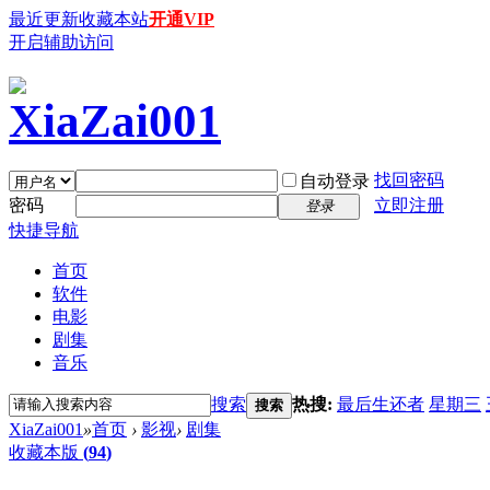
最近更新
收藏本站
开通VIP
开启辅助访问
找回密码
自动登录
密码
立即注册
登录
快捷导航
首页
软件
电影
剧集
音乐
搜索
热搜:
最后生还者
星期三
搜索
XiaZai001
»
首页
›
影视
›
剧集
收藏本版
(
94
)