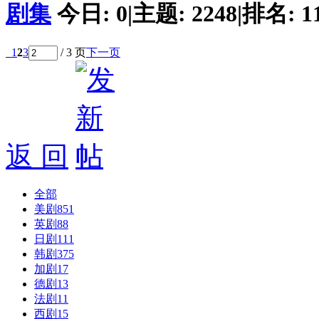
剧集
今日:
0
|
主题:
2248
|
排名:
1
1
2
3
/ 3 页
下一页
返 回
全部
美剧
851
英剧
88
日剧
111
韩剧
375
加剧
17
德剧
13
法剧
11
西剧
15