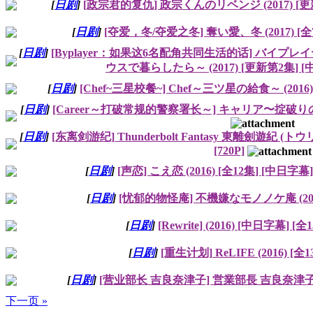
[
日剧
]
[政宗君的复仇] 政宗くんのリベンジ (2017) [更
[
日剧
]
[夺爱，冬/夺爱之冬] 奪い愛、冬 (2017) [全
[
日剧
]
[Byplayer：如果这6名配角共同生活的话] バイ
ウスで暮らしたら～ (2017) [更新第2集] [
[
日剧
]
[Chef~三星校餐~] Chef～三ツ星の給食～ (2016)
[
日剧
]
[Career～打破常规的警察署长～] キャリア〜掟破りの警察
[
日剧
]
[东离剑游纪] Thunderbolt Fantasy 東離劍遊紀 (トウ
[720P]
[
日剧
]
[声恋] こえ恋 (2016) [全12集] [中日字幕] [
[
日剧
]
[忧郁的物怪庵] 不機嫌なモノノケ庵 (2016
[
日剧
]
[Rewrite] (2016) [中日字幕] [全
[
日剧
]
[重生计划] ReLIFE (2016) [全1
[
日剧
]
[营业部长 吉良奈津子] 営業部長 吉良奈津子 (20
下一页 »