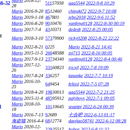
Mario
2018-12-
5
6
..
52
511
57058
aaa5544
2022-9-8 10:29
28
Mario
2016-9-20
85
12460
chingkt72
2022-9-7 10:08
Mario
2019-1-18
46
7801
jebo2018
2022-9-6 11:52
Mario
2016-8-20
90
10476
yanfeng0128
2022-8-30 00:19
Mario
2017-7-4
43
10371
dededt
2022-8-25 00:05
Mario
2018-3-10
573
79900
ricky0208
2022-8-22 22:22
Mario
2022-8-21
0
225
Mario
2022-8-21 14:41
Mario
2015-11-5
260
48588
zsj715
2022-8-16 00:05
Mario
2017-9-13
237
34340
yanfeng0128
2022-8-4 00:46
Mario
2017-12-
331
60823
zycxjl
2022-7-8 19:09
26
Mario
2017-8-24
33
6257
tananke
2022-7-7 10:19
Mario
2016-10-
64
9454
felixsl
2022-7-5 07:28
25
Mario
2018-4-20
198
30013
aaa5544
2022-7-2 21:25
Mario
2015-11-4
485
95912
palyboys
2022-7-1 09:05
Mario
2018-10-
1
101
10645
seapipi
2022-6-24 00:39
18
Mario
2016-7-13
9
2689
七合吧
2022-6-13 01:17
海盗猫
2016-4-4
68
12774
daojiao58741
2022-6-12 08:28
Mario
2020-12-
229
25517
hobor
2022-6-8 11:32