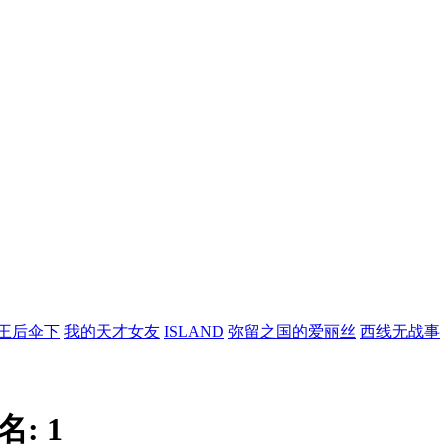
王后伞下
我的天才女友
ISLAND
弥留之国的爱丽丝
西线无战事
名:
1