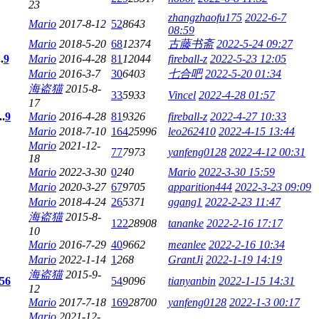
23
zhangzhaofu175
2022-6-7
Mario
2017-8-12
52
8643
08:59
Mario
2018-5-20
68
12374
古藤书斋
2022-5-24 09:27
..
9
Mario
2016-4-28
81
12044
fireball-z
2022-5-23 12:05
Mario
2016-3-7
30
6403
七合吧
2022-5-20 01:34
海盗猫
2015-8-
33
5933
Vincel
2022-4-28 01:57
17
..
9
Mario
2016-4-28
81
9326
fireball-z
2022-4-27 10:33
Mario
2018-7-10
164
25996
leo262410
2022-4-15 13:44
Mario
2021-12-
77
7973
yanfeng0128
2022-4-12 00:31
18
Mario
2022-3-30
0
240
Mario
2022-3-30 15:59
Mario
2020-3-27
67
9705
apparition444
2022-3-23 09:09
Mario
2018-4-24
26
5371
ggang1
2022-2-23 11:47
海盗猫
2015-8-
122
28908
tananke
2022-2-16 17:17
10
Mario
2016-7-29
40
9662
meanlee
2022-2-16 10:34
Mario
2022-1-14
1
268
GrantJi
2022-1-19 14:19
海盗猫
2015-9-
5
6
54
9096
tianyanbin
2022-1-15 14:31
12
Mario
2017-7-18
169
28700
yanfeng0128
2022-1-3 00:17
Mario
2021-12-