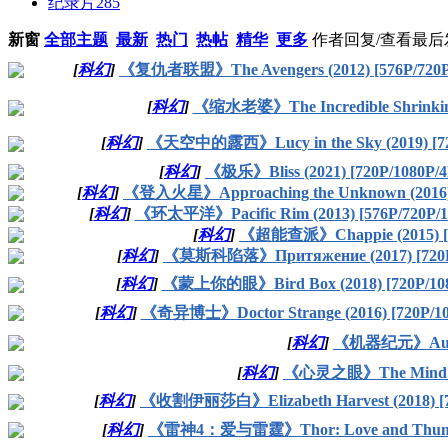
纪录片
285
新窗
全部主题
最新
热门
热帖
精华
更多
作者
回复/查看
最后
[
科幻
]
《复仇者联盟》The Avengers (2012) [576P/720
[
科幻
]
《缩水老婆》The Incredible Shrinking
[
科幻
]
《天空中的露西》Lucy in the Sky (2019) [7
[
科幻
]
《极乐》Bliss (2021) [720P/1080P
[
科幻
]
《登入火星》Approaching the Unknown (2016)
[
科幻
]
《环太平洋》Pacific Rim (2013) [576P/720P/
[
科幻
]
《超能查派》Chappie (2015) [
[
科幻
]
《莫斯科陷落》Притяжение (2017) [720
[
科幻
]
《蒙上你的眼》Bird Box (2018) [720P/1
[
科幻
]
《奇异博士》Doctor Strange (2016) [720P/
[
科幻
]
《机器纪元》Autom
[
科幻
]
《心灵之眼》The Mind's Ey
[
科幻
]
《收割伊丽莎白》Elizabeth Harvest (2018) [
[
科幻
]
《雷神4：爱与雷霆》Thor: Love and Thunder