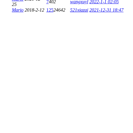
7
402
wangxuyl
2022-1-1 02:05
25
Mario
2018-2-12
125
24642
521xiazai
2021-12-31 18:47