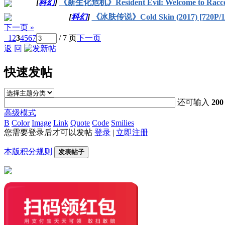
[
科幻
]
《新生化危机》Resident Evil: Welcome to Raccoo
[
科幻
]
《冰肤传说》Cold Skin (2017) [720P/
下一页 »
1
2
3
4
5
6
7
/ 7 页
下一页
返 回
快速发帖
还可输入
200
高级模式
B
Color
Image
Link
Quote
Code
Smilies
您需要登录后才可以发帖
登录
|
立即注册
本版积分规则
发表帖子