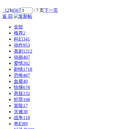
1
2
3
4
5
6
7
/ 7 页
下一页
返 回
全部
推荐
2
科幻
341
动作
953
喜剧
1212
动画
407
爱情
262
剧情
1718
恐怖
487
血腥
40
惊悚
678
悬疑
232
犯罪
168
冒险
17
灾难
38
战争
118
奇幻
89