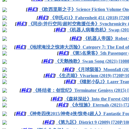
[
科幻
]
《欧西里斯之子》Science Fiction Volume One: Th
[
科幻
]
《华氏451》Fahrenheit 451 (2018) [72
[
科幻
]
《同步/并行空间/超时空救援任务》Synchronicity (201
[
科幻
]
《机器人病毒危机》Swap (2016) 
[
科幻
]
《机器人帝国》Robot Ove
[
科幻
]
《地球淹没之惊涛大历险》Category 7: The End of the 
[
科幻
]
《第5名乘客》5th Passenger (20
[
科幻
]
《天鹅挽歌》Swan Song (2021) [108
[
科幻
]
《月球陨落》Moonfall (202
[
科幻
]
《生态箱》Vivarium (2019) [720P/
[
科幻
]
《镭射小队2》Lazer Team 2 
[
科幻
]
《终结者：创世纪》Terminator Genisys (2015) [
[
科幻
]
《森林深处》Into the Forest (201
[
科幻
]
《永恒族》Eternals (2021) [7
[
科幻
]
《神奇四侠2015/神奇4侠/惊奇4超人》Fantastic Four 
[
科幻
]
《第九区》District 9 (2009) [720P/