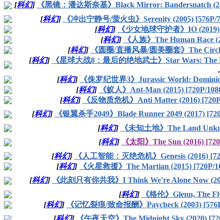
[
科幻
]
《黑镜：潘达斯奈基》Black Mirror: Bandersnatch (201
[
科幻
]
《冲出宁静号/萤火虫》Serenity (2005) [576P/7
[
科幻
]
《少女地球守护者》IO (2019) [
[
科幻
]
《人族》The Human Race (201
[
科幻
]
《圆圈/直播风暴/圆美圈套》The Circle (2
[
科幻
]
《星球大战8：最后的绝地武士》Star Wars: The Last J
.
[
科幻
]
《侏罗纪世界3》Jurassic World: Dominion
[
科幻
]
《蚁人》Ant-Man (2015) [720P/10
[
科幻
]
《反物质危机》Anti Matter (2016) [720
[
科幻
]
《银翼杀手2049》Blade Runner 2049 (2017) [72
[
科幻
]
《未知土地》The Land Unknown
[
科幻
]
《太阳》The Sun (2016) [72
[
科幻
]
《人工智能：灭绝危机》Genesis (2016) [720
[
科幻
]
《火星救援》The Martian (2015) [720P/
[
科幻
]
《此刻只有你共我》I Think We're Alone Now (201
[
科幻
]
《格伦》Glenn, The Flyin
[
科幻
]
《记忆裂痕/致命报酬》Paycheck (2003) [576P
[
科幻
]
《午夜天空》The Midnight Sky (2020) [7