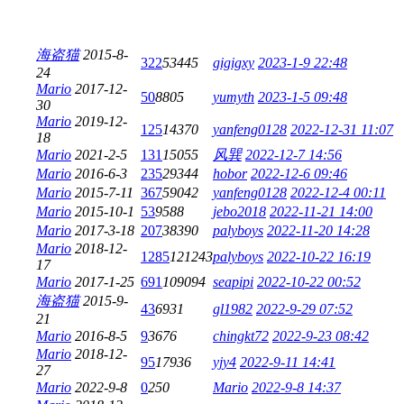
海盗猫
2015-8-
322
53445
gigigxy
2023-1-9 22:48
24
Mario
2017-12-
50
8805
yumyth
2023-1-5 09:48
30
Mario
2019-12-
125
14370
yanfeng0128
2022-12-31 11:07
18
Mario
2021-2-5
131
15055
风巽
2022-12-7 14:56
Mario
2016-6-3
235
29344
hobor
2022-12-6 09:46
Mario
2015-7-11
367
59042
yanfeng0128
2022-12-4 00:11
Mario
2015-10-1
53
9588
jebo2018
2022-11-21 14:00
Mario
2017-3-18
207
38390
palyboys
2022-11-20 14:28
Mario
2018-12-
1285
121243
palyboys
2022-10-22 16:19
17
Mario
2017-1-25
691
109094
seapipi
2022-10-22 00:52
海盗猫
2015-9-
43
6931
gl1982
2022-9-29 07:52
21
Mario
2016-8-5
9
3676
chingkt72
2022-9-23 08:42
Mario
2018-12-
95
17936
yjy4
2022-9-11 14:41
27
Mario
2022-9-8
0
250
Mario
2022-9-8 14:37