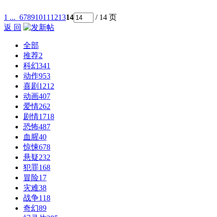
1 ...
6
7
8
9
10
11
12
13
14
/ 14 页
返 回
全部
推荐
2
科幻
341
动作
953
喜剧
1212
动画
407
爱情
262
剧情
1718
恐怖
487
血腥
40
惊悚
678
悬疑
232
犯罪
168
冒险
17
灾难
38
战争
118
奇幻
89