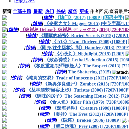
纪录片
285
新窗
全部主题
最新
热门
热帖
精华
更多
作者
回复/查看
最后
[
惊悚
]
《惊门》(2017) [1080P] [国语中字]
[
惊悚
]
《丧家之女》Maggie (2015) [中英字幕/1.15
[
惊悚
]
《彼岸岛 Deluxe》彼岸島 デラックス (2016) [720P/10
[
惊悚
]
《埋藏的秘密》Buried Secrets (2015) [720P/1
[
惊悚
]
《2:13》Two: Thirteen (2009) [1080P]
[
惊悚
]
《附身/往生拯救计划》Haunter (2013) [720P/1
[
惊悚
]
《小夜灯》Nightlight (2015) [720P]
[
惊悚
]
《致命诱惑》Lethal Seduction (2015) [108
[
惊悚
]
《极度重犯/犯罪嫌疑人》The Suspect (2013) [720P
[
惊悚
]
The Shattering (2015)
[
惊悚
]
《纯真的交易》Trade of Innocents (2012) [720P/10
[
惊悚
]
《新奥尔良僵尸》Zombex (2013) [720P/108
[
惊悚
]
《丛林噩梦/游客止步》Turistas (2006) [720P/1080
[
惊悚
]
《调味的房子》The Seasoning House (2012) [720
[
惊悚
]
《食人鱼》Killer Fish (1979) [720P/1080P
[
惊悚
]
《深海异种》Creature (1998) [1080P]
[
惊悚
]
《夏娃》The Eves (2012) [720P/1080P]
[
惊悚
]
《破坏》Broken (2006) [1080P]
[
惊悚
]
《狮口惊魂》Prey (2007) [720P/1080P]