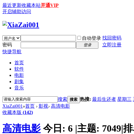
最近更新
收藏本站
开通VIP
开启辅助访问
找回密码
自动登录
密码
立即注册
登录
快捷导航
首页
软件
电影
剧集
音乐
搜索
热搜:
最后生还者
星期三
搜索
XiaZai001
»
首页
›
影视
›
高清电影
收藏本版
(
142
)
高清电影
今日:
6
|
主题:
7049
|
排