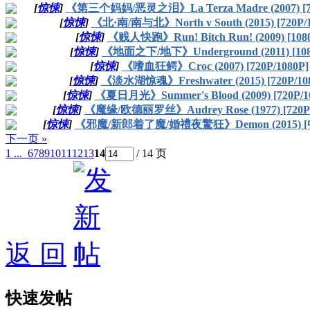
[
惊悚
]
《第三个妈妈/恶灵之泪》La Terza Madre (2007) [72
[
惊悚
]
《北·南/南与北》North v South (2015) [720P/1
[
惊悚
]
《贱人快跑》Run! Bitch Run! (2009) [108
[
惊悚
]
《地面之下/地下》Underground (2011) [108
[
惊悚
]
《嗜血狂鳄》Croc (2007) [720P/1080P]
[
惊悚
]
《淡水湖惊魂》Freshwater (2015) [720P/10
[
惊悚
]
《夏日月光》Summer's Blood (2009) [720P/1
[
惊悚
]
《魔缘/欧德丽罗丝》Audrey Rose (1977) [720P/
[
惊悚
]
《邪魔/新郎着了魔/婚禮夜驚狂》Demon (2015) 
下一页 »
1 ...
6
7
8
9
10
11
12
13
14
/ 14 页
返 回
快速发帖