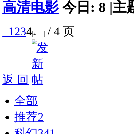
高清电影
今日:
8
|
主
1
2
3
4
/ 4 页
返 回
全部
推荐
2
科幻
341