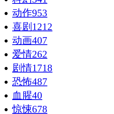
动作
953
喜剧
1212
动画
407
爱情
262
剧情
1718
恐怖
487
血腥
40
惊悚
678