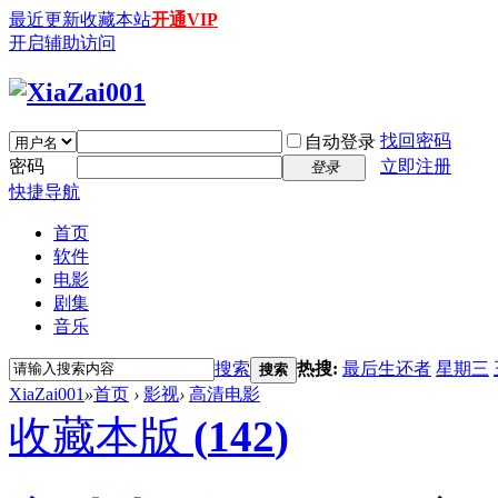
最近更新
收藏本站
开通VIP
开启辅助访问
找回密码
自动登录
密码
立即注册
登录
快捷导航
首页
软件
电影
剧集
音乐
搜索
热搜:
最后生还者
星期三
搜索
XiaZai001
»
首页
›
影视
›
高清电影
收藏本版
(
142
)