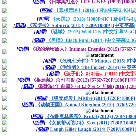
[
犯罪
]
《日本黑社会》LEY LINES (1999) [1080P
[
犯罪
]
《真相禁区》(2016) [国语中字/2.4G]
[
犯罪
]
《天罚2》(2018) [1080P/4K] [国语中字]
[
犯罪
]
《苏博拉》Suburra (2015) [720P/1080P] [中英字幕] 
[
犯罪
]
《谜城》(2015) Wild City [中文字幕/2.3G]
[
犯罪
]
《黑瞳》Black Pupil (2014) [中文字幕/2.3G
[
犯罪
]
《我的亲密敌人》Intimate Enemies (2015) [576P/
[
犯罪
]
《危机七分钟》7 Minutes (2015) [中
[
犯罪
]
《伪造者》The Forger (2014) [中英字
[
犯罪
]
《孩子们》아이들... (2011) [中文字幕
[
犯罪
]
《捉迷藏》숨바꼭질 (2013) [576P/720P/1080P] 
[
犯罪
]
《昭和64年 前篇》64 ロクヨン 前編 (2016) [720P
[
犯罪
]
《弹无虚发》Misfire (2014) [720P/1080P]
[
犯罪
]
《动物王国》Animal Kingdom (2010) [576P/72
[
犯罪
]
《布鲁克林黑帮》Brutal (2012) [720P/1080
[
犯罪
]
《女孩帮/斯凯特》Sket (2011) [720P/1080P
[
犯罪
]
Laugh Killer Laugh (2014) [720P/1080P]