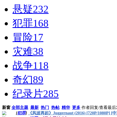
悬疑
232
犯罪
168
冒险
17
灾难
38
战争
118
奇幻
89
纪录片
285
新窗
全部主题
最新
热门
热帖
精华
更多
作者
回复/查看
最后
[
犯罪
]
《风波再起》Juggernaut (2016) [720P/1080P] 