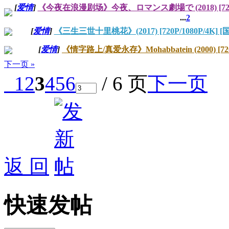
[
爱情
]
《今夜在浪漫剧场》今夜、ロマンス劇場で (2018) [720P/
...
2
[
爱情
]
《三生三世十里桃花》(2017) [720P/1080P/4K] 
[
爱情
]
《情字路上/真爱永存》Mohabbatein (2000) [7
下一页 »
1
2
3
4
5
6
/ 6 页
下一页
返 回
快速发帖