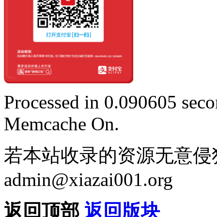
Processed in 0.090605 secon
Memcache On.
若本站收录的资源无意侵
admin@xiazai001.org
返回顶部
返回版块